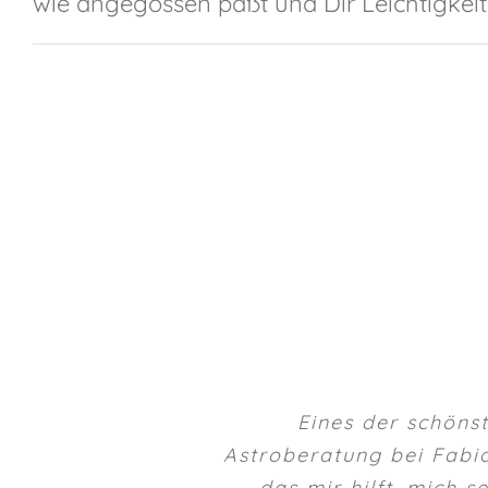
wie angegossen paßt und Dir Leichtigkeit 
Eines der schöns
Astroberatung bei Fabia
das mir hilft, mich 